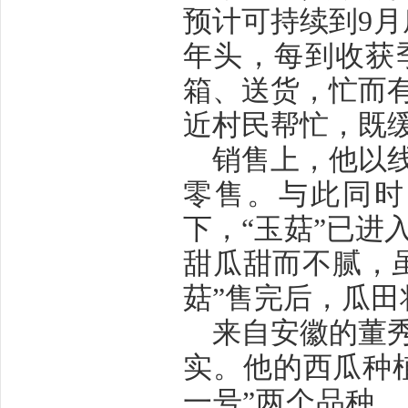
预计可持续到
9
月
年头，每到收获
箱、送货，忙而
近村民帮忙，既
销售上，他以
零售。与此同时
下，
“
玉菇
”
已进
甜瓜甜而不腻，
菇
”
售完后，瓜田
来自安徽的董
实。他的西瓜种
一号
”
两个品种。