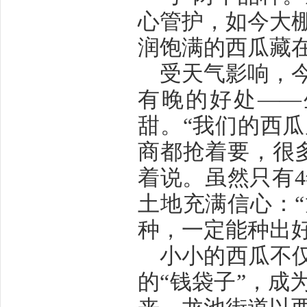
心管护，如今大
润饱满的西瓜藏
受天气影响，
有晚的好处
——
甜。
“
我们的西瓜
商都抢着要，很
着说。虽然只有
4
土地充满信心：
“
种，一定能种出
小小的西瓜不
的
“
钱袋子
”
，成