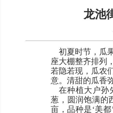
龙池
初夏时节，瓜
座大棚整齐排列
若隐若现，瓜农
意。清甜的瓜香
在种植大户孙
葱，圆润饱满的
亩，品种是
‘
美都