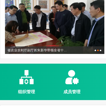
省农业农村厅副厅长朱新华带领全省十…
江苏省农科院六合即食果蔬产业研究院…
省农业农村厅、各设区市农业农村局、…
组织管理
成员管理