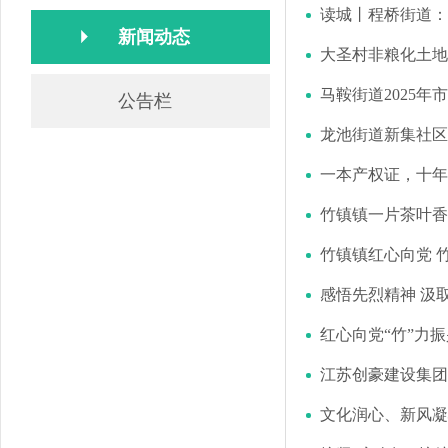
读城丨程桥街道：
新闻动态
大圣村非粮化土地
马鞍街道2025
公告栏
龙池街道新集社区
一本产权证，十年
竹镇镇一片茶叶香
竹镇镇红心向党 
感悟先烈精神 汲
红心向党“竹”力
江苏创豪建设集团
文化润心、新风凝